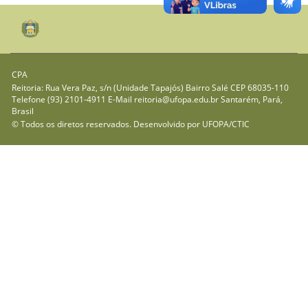
CPA
Reitoria: Rua Vera Paz, s/n (Unidade Tapajós) Bairro Salé CEP 68035-110
Telefone (93) 2101-4911 E-Mail reitoria@ufopa.edu.br Santarém, Pará,
Brasil
© Todos os diretos reservados. Desenvolvido por
UFOPA/CTIC