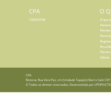
CPA
O Q
CONTATOS
O que é
Históri
Membro
Portari
Regime
Reuniõ
Planos 
Editais
CPA
Reitoria: Rua Vera Paz, s/n (Unidade Tapajós) Bairro Salé CE
© Todos os diretos reservados. Desenvolvido por
UFOPA/CTI