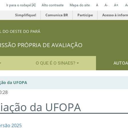
Ir para o rodapé
[4]
Alto contraste
Mapa do site
A
A-
A+
A
Simplifique!
Comunica BR
Participe
Acesso à infor
L DO OESTE DO PARÁ
SSÃO PRÓPRIA DE AVALIAÇÃO
O QUE É O SINAES?
AUTOA
ação da UFOPA
0:28
liação da UFOPA
ersão 2025