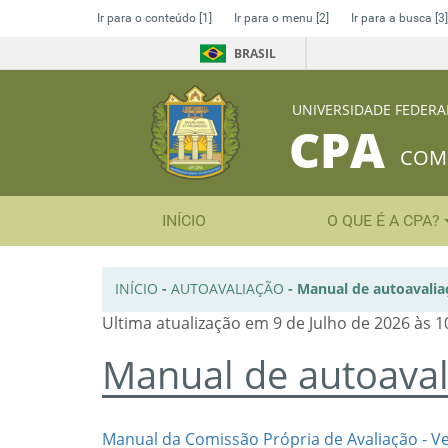
Ir para o conteúdo
[1]
Ir para o menu
[2]
Ir para a busca
[3]
BRASIL
UNIVERSIDADE FEDERA
CPA
COMI
INÍCIO
O QUE É A CPA?
INÍCIO
-
AUTOAVALIAÇÃO
-
Manual de autoavali
Ultima atualização em 9 de Julho de 2026 às 1
Manual de autoava
Manual da Comissão Própria de Avaliação - V