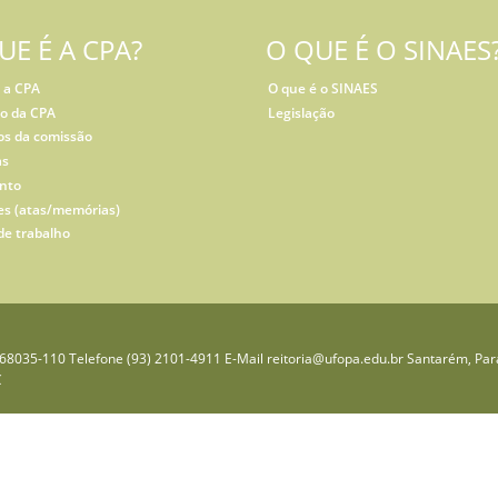
UE É A CPA?
O QUE É O SINAES
 a CPA
O que é o SINAES
co da CPA
Legislação
s da comissão
as
nto
es (atas/memórias)
de trabalho
P 68035-110 Telefone (93) 2101-4911 E-Mail reitoria@ufopa.edu.br Santarém, Pará
C