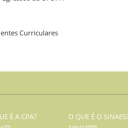
entes Curriculares
UE É A CPA?
O QUE É O SINAES
 a CPA
O que é o SINAES