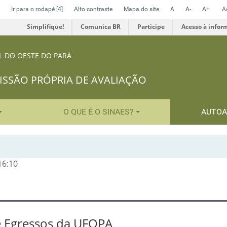
Ir para o rodapé
[4]
Alto contraste
Mapa do site
A
A-
A+
A
Simplifique!
Comunica BR
Participe
Acesso à infor
L DO OESTE DO PARÁ
SSÃO PRÓPRIA DE AVALIAÇÃO
O QUE É O SINAES?
AUTOA
16:10
 Egressos da UFOPA