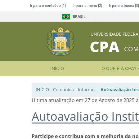
Ir para o conteúdo
[1]
Ir para o menu
[2]
Ir para a busca
[3]
BRASIL
UNIVERSIDADE FEDERA
CPA
COMI
INÍCIO
O QUE É A CPA?
INÍCIO
-
Comunica
-
Informes
-
Autoavaliação Ins
Ultima atualização em 27 de Agosto de 2025 à
Autoavaliação Insti
Participe e contribua com a melhoria da no