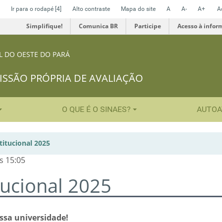
Ir para o rodapé
[4]
Alto contraste
Mapa do site
A
A-
A+
A
Simplifique!
Comunica BR
Participe
Acesso à infor
L DO OESTE DO PARÁ
SSÃO PRÓPRIA DE AVALIAÇÃO
O QUE É O SINAES?
AUTOA
titucional 2025
s 15:05
tucional 2025
ssa universidade!