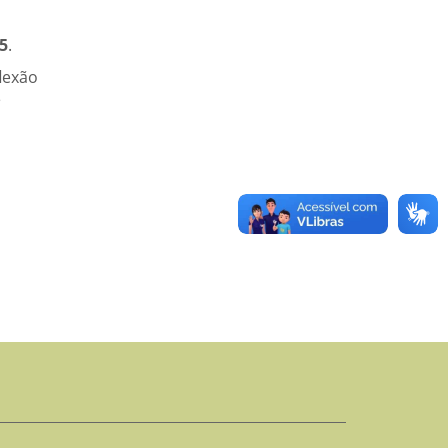
5
.
flexão
é