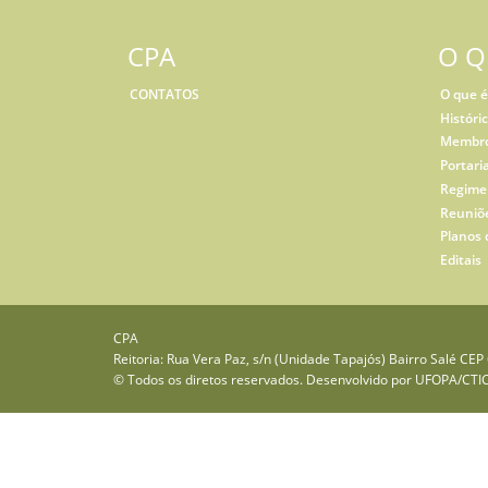
CPA
O Q
CONTATOS
O que é
Históri
Membro
Portari
Regime
Reuniõ
Planos 
Editais
CPA
Reitoria: Rua Vera Paz, s/n (Unidade Tapajós) Bairro Salé CE
© Todos os diretos reservados. Desenvolvido por
UFOPA/CTI