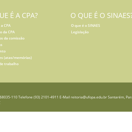
UE É A CPA?
O QUE É O SINAES
 a CPA
O que é o SINAES
co da CPA
Legislação
s da comissão
as
nto
es (atas/memórias)
de trabalho
P 68035-110 Telefone (93) 2101-4911 E-Mail reitoria@ufopa.edu.br Santarém, Pará
C