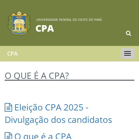
UNIVERSIDADE FEDERAL DO OESTE DO PARÁ
CPA
CPA
Toggle
navigat
O QUE É A CPA?
Eleição CPA 2025 -
Divulgação dos candidatos
O que é a CPA